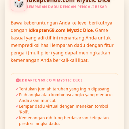
🎲
LEMPARAN DADU DENGAN PENGALI BESAR
Bawa keberuntungan Anda ke level berikutnya
dengan
idkapten69.com Mystic Dice
. Game
kasual yang adiktif ini menantang Anda untuk
memprediksi hasil lemparan dadu dengan fitur
pengali (multiplier) yang dapat meningkatkan
kemenangan Anda berkali-kali lipat.
IDKAPTEN69.COM MYSTIC DICE
Tentukan jumlah taruhan yang ingin dipasang.
Pilih angka atau kombinasi angka yang menurut
Anda akan muncul.
Lempar dadu virtual dengan menekan tombol
'Roll'.
Kemenangan dihitung berdasarkan ketepatan
prediksi angka dadu.