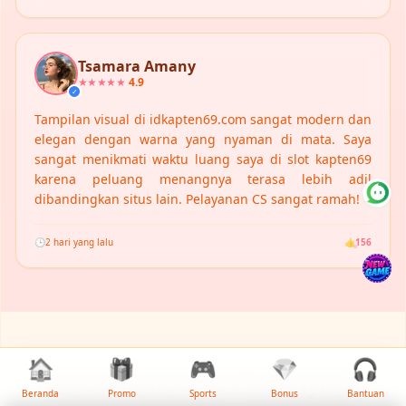
Tsamara Amany
★★★★★
4.9
✓
Tampilan visual di idkapten69.com sangat modern dan
elegan dengan warna yang nyaman di mata. Saya
sangat menikmati waktu luang saya di slot kapten69
karena peluang menangnya terasa lebih adil
dibandingkan situs lain. Pelayanan CS sangat ramah!
🕒
2 hari yang lalu
👍
156
🏠
🎁
🎮
💎
🎧
Pusat Bantuan & Pertanyaan
Beranda
Promo
Sports
Bonus
Bantuan