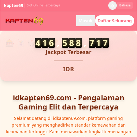
An** penarikan sukses 1.500.000 IDR
kapten69
Slot Online Terpercaya
Bahasa
Bu** menang jackpot 5.000.000 IDR
Ri** menerima bonus 200.000 IDR
Masuk
Daftar Sekarang
S** penarikan sukses 750.000 IDR
De** menang jackpot 10.000.000 IDR
Bonus Selamat
An** penarikan sukses 300.000 IDR
4
1
6
,
5
,
3
🎰 🃏 🎲 💰 🏆
Datang
Ma** menerima bonus 150.000 IDR
💰
An** penarikan sukses 1.500.000 IDR
idkapten69.com
Jackpot Terbesar
Pu** menang jackpot 2.500.000 IDR
Ag** penarikan sukses 1.200.000 IDR
IDR
Fa** menang jackpot 800.000 IDR
He** penarikan sukses 500.000 IDR
Ku** menerima bonus 100.000 IDR
Li** menang jackpot 15.000.000 IDR
idkapten69.com - Pengalaman
Wi** penarikan sukses 2.000.000 IDR
Gaming Elit dan Terpercaya
Yo** menerima bonus 300.000 IDR
Ad** menang jackpot 1.200.000 IDR
Selamat datang di idkapten69.com, platform gaming
Ba** penarikan sukses 450.000 IDR
premium yang menghadirkan standar kemewahan dan
Ca** menerima bonus 50.000 IDR
keamanan tertinggi. Kami menawarkan tingkat kemenangan
Di** menang jackpot 3.000.000 IDR