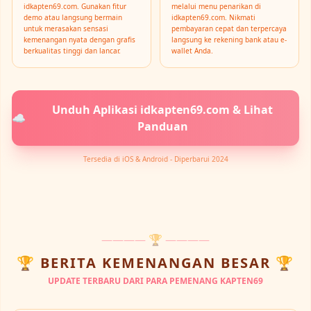
idkapten69.com. Gunakan fitur
melalui menu penarikan di
demo atau langsung bermain
idkapten69.com. Nikmati
untuk merasakan sensasi
pembayaran cepat dan terpercaya
kemenangan nyata dengan grafis
langsung ke rekening bank atau e-
berkualitas tinggi dan lancar.
wallet Anda.
Unduh Aplikasi idkapten69.com & Lihat
☁️
Panduan
Tersedia di iOS & Android - Diperbarui 2024
———— 🏆 ————
🏆 BERITA KEMENANGAN BESAR 🏆
UPDATE TERBARU DARI PARA PEMENANG KAPTEN69