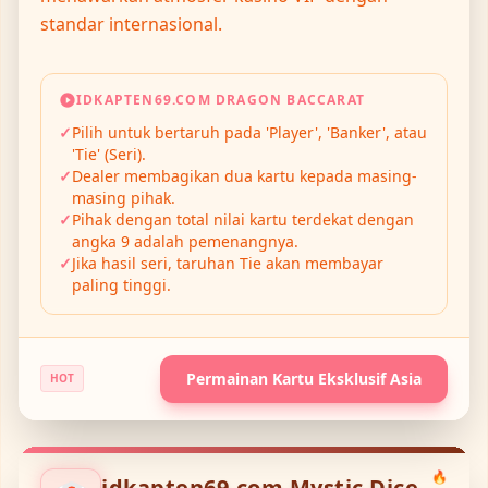
standar internasional.
IDKAPTEN69.COM DRAGON BACCARAT
Pilih untuk bertaruh pada 'Player', 'Banker', atau
'Tie' (Seri).
Dealer membagikan dua kartu kepada masing-
masing pihak.
Pihak dengan total nilai kartu terdekat dengan
angka 9 adalah pemenangnya.
Jika hasil seri, taruhan Tie akan membayar
paling tinggi.
Permainan Kartu Eksklusif Asia
HOT
🔥
idkapten69.com Mystic Dice