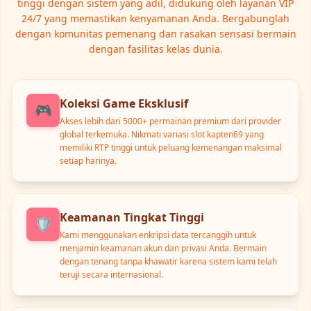
tinggi dengan sistem yang adil, didukung oleh layanan VIP
Er** penarikan sukses 600.000 IDR
24/7 yang memastikan kenyamanan Anda. Bergabunglah
Fu** menerima bonus 250.000 IDR
dengan komunitas pemenang dan rasakan sensasi bermain
Ga** menang jackpot 7.000.000 IDR
dengan fasilitas kelas dunia.
Ha** penarikan sukses 900.000 IDR
Ir** menerima bonus 120.000 IDR
Ja** menang jackpot 1.800.000 IDR
Koleksi Game Eksklusif
🎮
Ka** penarikan sukses 1.100.000 IDR
Akses lebih dari 5000+ permainan premium dari provider
La** menerima bonus 200.000 IDR
global terkemuka. Nikmati variasi slot kapten69 yang
Mi** menang jackpot 4.500.000 IDR
memiliki RTP tinggi untuk peluang kemenangan maksimal
setiap harinya.
Na** penarikan sukses 700.000 IDR
Om** menerima bonus 100.000 IDR
Pa** menang jackpot 2.200.000 IDR
Qu** penarikan sukses 3.500.000 IDR
Keamanan Tingkat Tinggi
🛡️
Ra** menerima bonus 150.000 IDR
Kami menggunakan enkripsi data tercanggih untuk
Sa** menang jackpot 6.000.000 IDR
menjamin keamanan akun dan privasi Anda. Bermain
dengan tenang tanpa khawatir karena sistem kami telah
Ta** penarikan sukses 850.000 IDR
teruji secara internasional.
Un** menerima bonus 75.000 IDR
Vi** menang jackpot 1.100.000 IDR