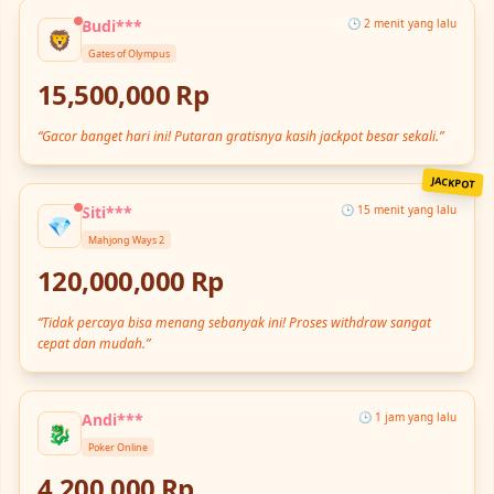
Budi***
🕒 2 menit yang lalu
🦁
Gates of Olympus
15,500,000 Rp
“Gacor banget hari ini! Putaran gratisnya kasih jackpot besar sekali.”
JACKPOT
Siti***
🕒 15 menit yang lalu
💎
Mahjong Ways 2
120,000,000 Rp
“Tidak percaya bisa menang sebanyak ini! Proses withdraw sangat
cepat dan mudah.”
Andi***
🕒 1 jam yang lalu
🐉
Poker Online
4,200,000 Rp