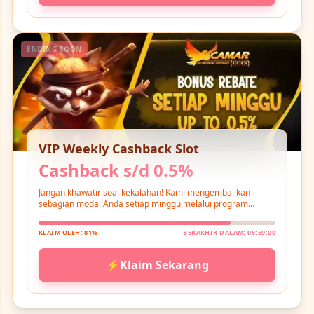
ENDING SOON
VIP Weekly Cashback Slot
Cashback s/d 0.5%
Jangan khawatir soal kekalahan! Kami mengembalikan
sebagian modal Anda setiap minggu melalui program
cashback VIP eksklusif.
KLAIM OLEH: 81%
BERAKHIR DALAM: 05:59:00
⚡
Klaim Sekarang