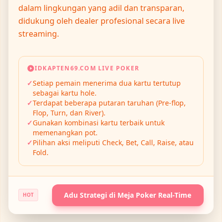
dalam lingkungan yang adil dan transparan,
didukung oleh dealer profesional secara live
streaming.
IDKAPTEN69.COM LIVE POKER
Setiap pemain menerima dua kartu tertutup
sebagai kartu hole.
Terdapat beberapa putaran taruhan (Pre-flop,
Flop, Turn, dan River).
Gunakan kombinasi kartu terbaik untuk
memenangkan pot.
Pilihan aksi meliputi Check, Bet, Call, Raise, atau
Fold.
Adu Strategi di Meja Poker Real-Time
HOT