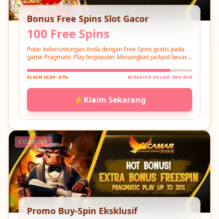
Bonus Free Spins Slot Gacor
100 Free Spins
Putar keberuntungan Anda dengan Free Spins gratis pada
game Pragmatic Play terpopuler. Menangkan jackpot besar
sekarang juga!
KLAIM OLEH: 87%
BERAKHIR DALAM: 08H 45M
⚡
Klaim Sekarang
EXCLUSIVE
Promo Buy-Spin Eksklusif