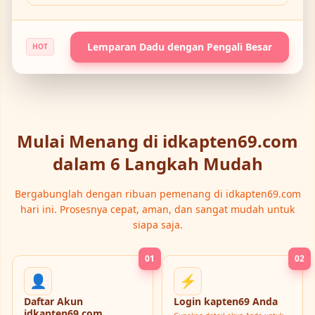
Lemparan Dadu dengan Pengali Besar
HOT
Mulai Menang di idkapten69.com
dalam 6 Langkah Mudah
Bergabunglah dengan ribuan pemenang di idkapten69.com
hari ini. Prosesnya cepat, aman, dan sangat mudah untuk
siapa saja.
01
02
👤
⚡
Daftar Akun
Login kapten69 Anda
idkapten69.com