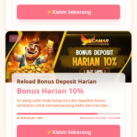
⚡
Klaim Sekarang
HOT
Reload Bonus Deposit Harian
Bonus Harian 10%
Isi ulang saldo Anda setiap hari dan dapatkan bonus
tambahan untuk memperpanjang waktu bermain dan
menang Anda.
KLAIM OLEH: 78%
BERAKHIR DALAM: 12H 00M
⚡
Klaim Sekarang