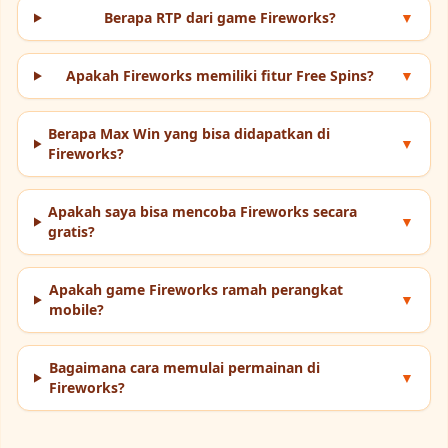
Berapa RTP dari game Fireworks?
▼
Apakah Fireworks memiliki fitur Free Spins?
▼
Berapa Max Win yang bisa didapatkan di
▼
Fireworks?
Apakah saya bisa mencoba Fireworks secara
▼
gratis?
Apakah game Fireworks ramah perangkat
▼
mobile?
Bagaimana cara memulai permainan di
▼
Fireworks?