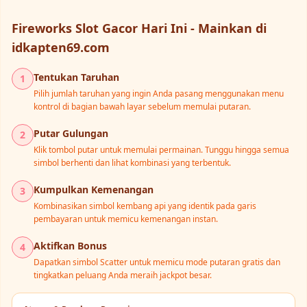
Fireworks Slot Gacor Hari Ini - Mainkan di
idkapten69.com
Tentukan Taruhan
1
Pilih jumlah taruhan yang ingin Anda pasang menggunakan menu
kontrol di bagian bawah layar sebelum memulai putaran.
Putar Gulungan
2
Klik tombol putar untuk memulai permainan. Tunggu hingga semua
simbol berhenti dan lihat kombinasi yang terbentuk.
Kumpulkan Kemenangan
3
Kombinasikan simbol kembang api yang identik pada garis
pembayaran untuk memicu kemenangan instan.
Aktifkan Bonus
4
Dapatkan simbol Scatter untuk memicu mode putaran gratis dan
tingkatkan peluang Anda meraih jackpot besar.