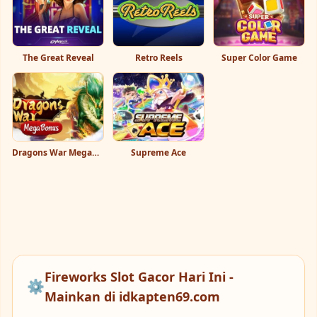
The Great Reveal
Retro Reels
Super Color Game
Dragons War Megabonus
Supreme Ace
Fireworks Slot Gacor Hari Ini -
⚙️
Mainkan di idkapten69.com