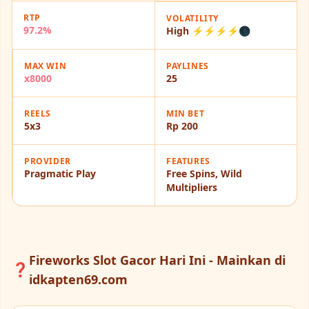
RTP
VOLATILITY
97.2%
High ⚡⚡⚡⚡🌑
MAX WIN
PAYLINES
x8000
25
REELS
MIN BET
5x3
Rp 200
PROVIDER
FEATURES
Pragmatic Play
Free Spins, Wild
Multipliers
Fireworks Slot Gacor Hari Ini - Mainkan di
❓
idkapten69.com