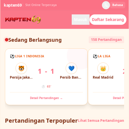
kapten69
Slot Online Terpercaya
Bahasa
Masuk
Daftar Sekarang
Sedang Berlangsung
158 Pertandingan
⚽
⚽
LIGA 1 INDONESIA
LA LIGA
🐯
💙
👑
1 - 1
2
Persija Jakarta
Persib Bandung
Real Madrid
⏱
65'
⏱
Detail Pertandingan →
Detail Per
Pertandingan Terpopuler
Lihat Semua Pertandingan