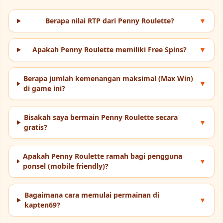
Berapa nilai RTP dari Penny Roulette?
▼
Apakah Penny Roulette memiliki Free Spins?
▼
Berapa jumlah kemenangan maksimal (Max Win)
▼
di game ini?
Bisakah saya bermain Penny Roulette secara
▼
gratis?
Apakah Penny Roulette ramah bagi pengguna
▼
ponsel (mobile friendly)?
Bagaimana cara memulai permainan di
▼
kapten69?