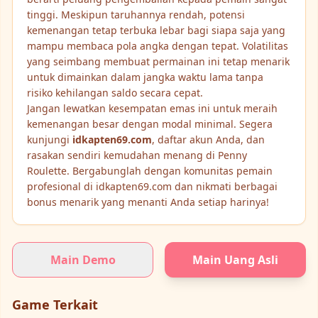
tinggi. Meskipun taruhannya rendah, potensi
kemenangan tetap terbuka lebar bagi siapa saja yang
mampu membaca pola angka dengan tepat. Volatilitas
yang seimbang membuat permainan ini tetap menarik
untuk dimainkan dalam jangka waktu lama tanpa
risiko kehilangan saldo secara cepat.
Jangan lewatkan kesempatan emas ini untuk meraih
kemenangan besar dengan modal minimal. Segera
kunjungi
idkapten69.com
, daftar akun Anda, dan
rasakan sendiri kemudahan menang di Penny
Roulette. Bergabunglah dengan komunitas pemain
profesional di idkapten69.com dan nikmati berbagai
bonus menarik yang menanti Anda setiap harinya!
Main Demo
Main Uang Asli
Game Terkait