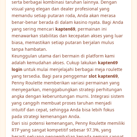
serta berbagai kombinasi taruhan lainnya. Dengan
visual yang elegan dan dealer profesional yang
memandu setiap putaran roda, Anda akan merasa
benar-benar berada di dalam kasino nyata. Bagi Anda
yang sering mencari
kapten69
, permainan ini
menawarkan stabilitas dan kecepatan akses yang luar
biasa, memastikan setiap putaran berjalan mulus
tanpa hambatan.
Keunggulan utama dari bermain di platform kami
adalah kemudahan akses. Cukup lakukan
kapten69
login
untuk mulai menjelajahi berbagai meja roulette
yang tersedia. Bagi para penggemar
slot kapten69
,
Penny Roulette memberikan variasi permainan yang
menyegarkan, menggabungkan strategi perhitungan
angka dengan keberuntungan murni. Integrasi sistem
yang canggih membuat proses taruhan menjadi
intuitif dan cepat, sehingga Anda bisa lebih fokus
pada strategi kemenangan Anda.
Dari sisi potensi kemenangan, Penny Roulette memiliki
RTP yang sangat kompetitif sebesar 97.3%, yang
berarti peluang pengembalian kepada pemain sangat