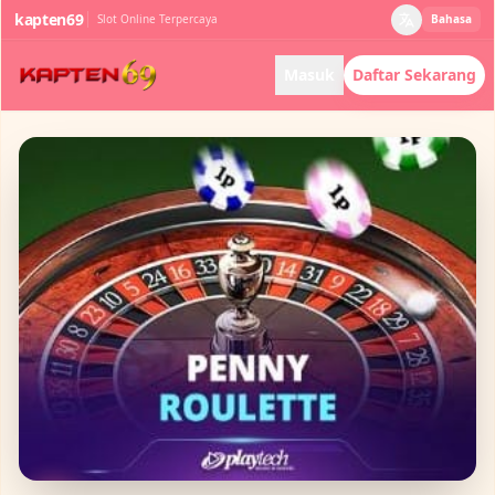
kapten69
Slot Online Terpercaya
Bahasa
Masuk
Daftar Sekarang