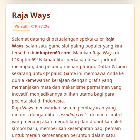
▶
Raja Ways
PG Soft
RTP 97.2%
Selamat datang di petualangan spektakuler
Raja
Ways
, salah satu game slot paling populer yang kini
tersedia di
idkapten69.com
. Mainkan Raja Ways di
IDKapten69! Nikmati fitur perkalian besar, jackpot
melimpah, dan peluang menang tinggi. Daftar & login
sekarang untuk JP paus! Game ini membawa Anda ke
dunia kemewahan kerajaan dengan grafis yang
memanjakan mata dan mekanisme permainan yang
inovatif, menjadikannya pilihan utama bagi para
pecinta slot di Indonesia.
Raja Ways menawarkan sistem pembayaran yang
dinamis dengan fitur
cascading reels
, di mana simbol
yang menang akan menghilang dan digantikan oleh
simbol baru, memberikan kesempatan bagi pemain
untuk meraih kemenangan beruntun dalam satu