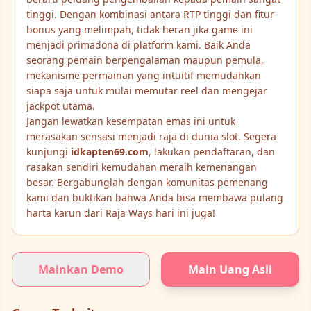
tinggi. Dengan kombinasi antara RTP tinggi dan fitur
bonus yang melimpah, tidak heran jika game ini
menjadi primadona di platform kami. Baik Anda
seorang pemain berpengalaman maupun pemula,
mekanisme permainan yang intuitif memudahkan
siapa saja untuk mulai memutar reel dan mengejar
jackpot utama.
Jangan lewatkan kesempatan emas ini untuk
merasakan sensasi menjadi raja di dunia slot. Segera
kunjungi
idkapten69.com
, lakukan pendaftaran, dan
rasakan sendiri kemudahan meraih kemenangan
besar. Bergabunglah dengan komunitas pemenang
kami dan buktikan bahwa Anda bisa membawa pulang
harta karun dari Raja Ways hari ini juga!
Mainkan Demo
Main Uang Asli